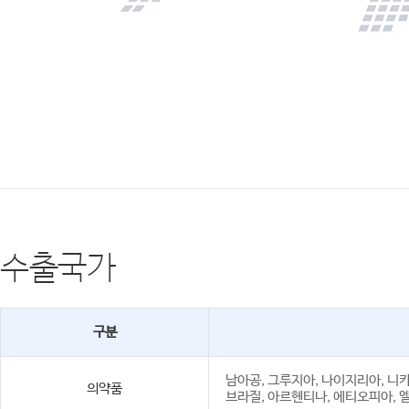
수출국가
구분
남아공, 그루지아, 나이지리아, 니카
의약품
브라질, 아르헨티나, 에티오피아, 엘살