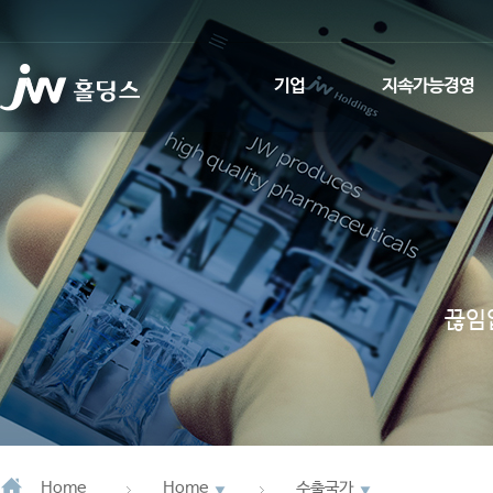
기업
지속가능경영
인사말
환경적 지속가능성
회사소개
사회적 지속가능성
사업회사 소개
지배구조
JW Promise
ESG News
끊임
JW WAY
연혁
CI소개
Home
Home
수출국가