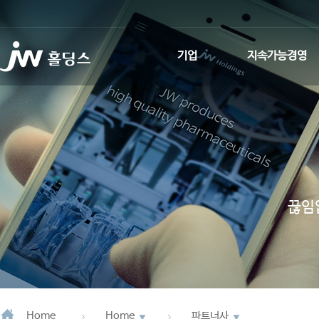
기업
지속가능경영
인사말
환경적 지속가능성
회사소개
사회적 지속가능성
사업회사 소개
지배구조
JW Promise
ESG News
끊임
JW WAY
연혁
CI소개
Home
Home
파트너사