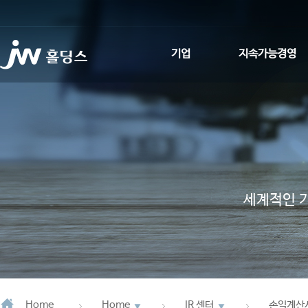
기업
지속가능경영
인사말
환경적 지속가능성
회사소개
사회적 지속가능성
사업회사 소개
지배구조
JW Promise
ESG News
세계적인 
JW WAY
연혁
CI소개
Home
Home
IR 센터
손익계산