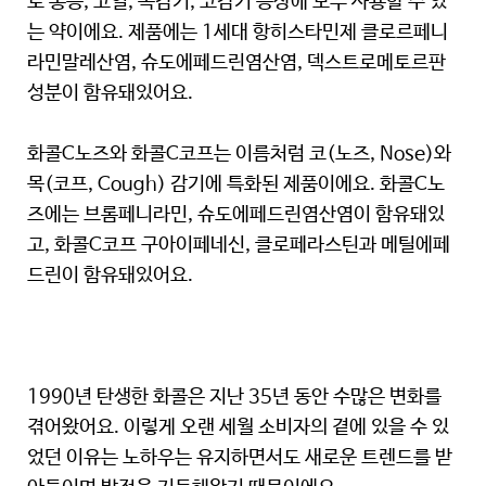
로 통증, 고열, 목감기, 코감기 증상에 모두 사용할 수 있
는 약이에요. 제품에는 1세대 항히스타민제 클로르페니
라민말레산염, 슈도에페드린염산염, 덱스트로메토르판
성분이 함유돼있어요.
화콜C노즈와 화콜C코프는 이름처럼 코(노즈, Nose)와
목(코프, Cough) 감기에 특화된 제품이에요. 화콜C노
즈에는 브롬페니라민, 슈도에페드린염산염이 함유돼있
고, 화콜C코프 구아이페네신, 클로페라스틴과 메틸에페
드린이 함유돼있어요.
1990년 탄생한 화콜은 지난 35년 동안 수많은 변화를
겪어왔어요. 이렇게 오랜 세월 소비자의 곁에 있을 수 있
었던 이유는 노하우는 유지하면서도 새로운 트렌드를 받