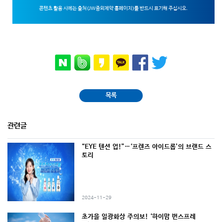
콘텐츠 활용 시에는 출처(JW중외제약 홈페이지)를 반드시 표기해 주십시오.
목록
관련글
“EYE 텐션 업!”…‘프렌즈 아이드롭’의 브랜드 스
토리
2024-11-29
초가을 일광화상 주의보! ‘하이맘 번스프레