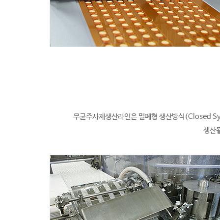
무균주사제생산라인은 밀폐형 생산방식(Closed S
생산될