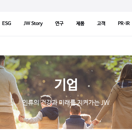
ESG
JW Story
연구
제품
고객
PR·IR
ry
연구
제품
고객
연구정책
제품검색
CCM 인
Tech
연구센터
판매약국 찾기
CCM 소
기업
기반기술
허가변경알림
CCM 선
s
파이프라인
자주 묻는 질문
제품개선
인류의 건강과 미래를 지켜가는 JW
연구 네트워크
고객문의
1:1 문
지출보고