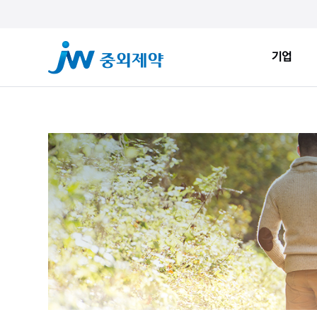
기업
기업
ESG
JW Sto
인사말
환경적 지속가능성
JW Now
회사소개
사회적 지속가능성
Health&
창업정신
지배구조
JW Brand
생산시설
ESG New
JW Promise
JW WAY
연혁