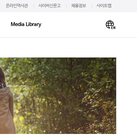
온라인역사관
사이버신문고
채용정보
사이트맵
Media Library
Media Library
PR·IR
사말
프레스룸
이미지
개
JW를 주목하다
영상
언문
알려드립니다
사례
재무정보
주가·공시
의하기
IR 신청
 신청
IR문의하기