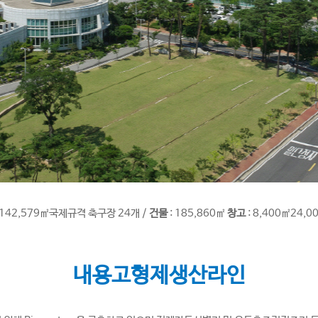
 142,579㎡국제규격 축구장 24개 /
건물
: 185,860㎡
창고
: 8,400㎡24,00
내용고형제생산라인