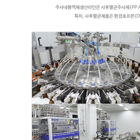
주사내용액제생산라인은 사후멸균주사제(PP Am
특히, 사후멸균제품은 환경호르몬(DE