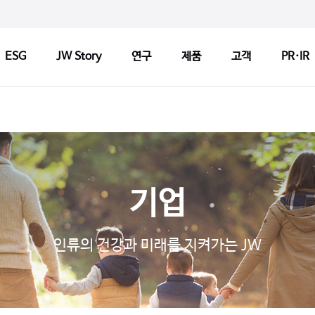
ESG
JW Story
연구
제품
고객
PR·IR
ry
연구
제품
고객
연구정책
제품검색
CCM 인
Tech
연구센터
판매약국 찾기
CCM 소
기업
기반기술
허가변경알림
CCM 선
s
파이프라인
자주 묻는 질문
제품개선
인류의 건강과 미래를 지켜가는 JW
연구 네트워크
고객문의
1:1 문
지출보고