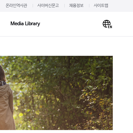
온라인역사관
사이버신문고
채용정보
사이트맵
Media Library
Media Library
PR·IR
사말
프레스룸
이미지
개
JW를 주목하다
영상
언문
알려드립니다
사례
재무정보
주가·공시
의하기
IR 신청
 신청
IR문의하기