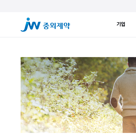
기업
기업
ESG
JW Sto
인사말
환경적 지속가능성
JW Now
회사소개
사회적 지속가능성
Health&
창업정신
지배구조
JW Brand
생산시설
ESG New
JW Promise
JW WAY
연혁