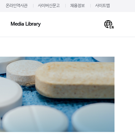
온라인역사관
사이버신문고
채용정보
사이트맵
Media Library
Media Library
PR·IR
사말
프레스룸
이미지
개
JW를 주목하다
영상
언문
알려드립니다
사례
재무정보
주가·공시
의하기
IR 신청
 신청
IR문의하기