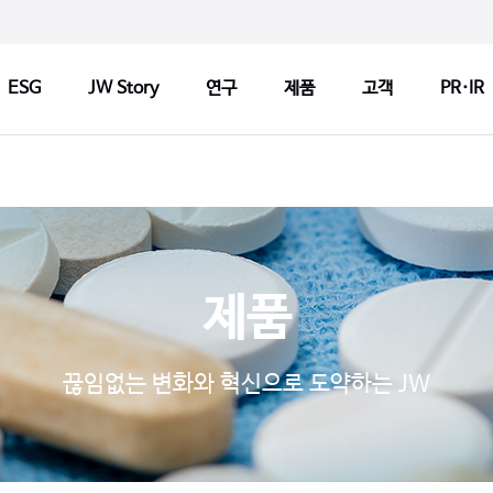
ESG
JW Story
연구
제품
고객
PR·IR
ry
연구
제품
고객
연구정책
제품검색
CCM 인
Tech
연구센터
판매약국 찾기
CCM 소
제품
기반기술
허가변경알림
CCM 선
s
파이프라인
자주 묻는 질문
제품개선
끊임없는 변화와 혁신으로 도약하는 JW
연구 네트워크
고객문의
1:1 문
지출보고