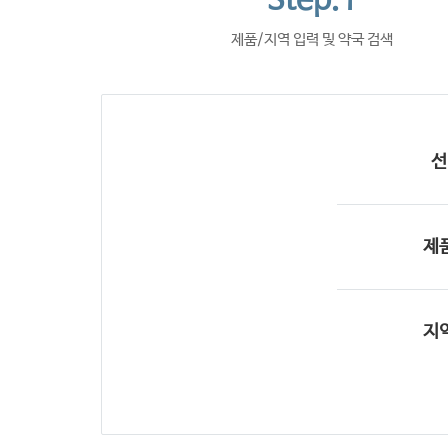
Step.1
제품/지역 입력 및 약국 검색
선
제
지