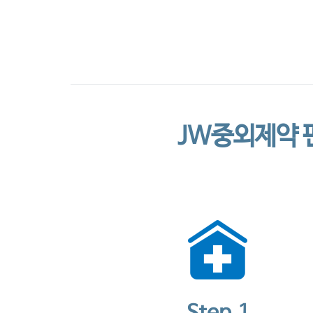
CI소개
JW중외제약 