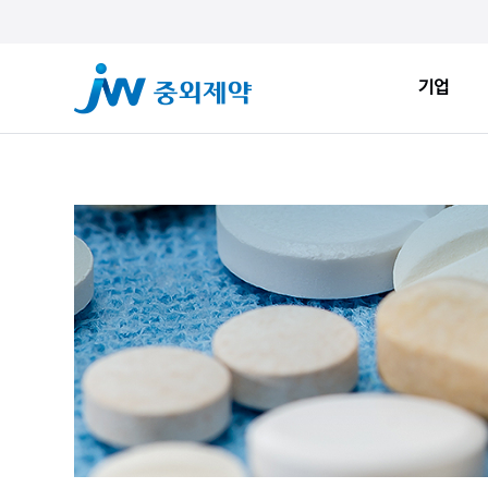
기업
기업
ESG
JW Sto
인사말
환경적 지속가능성
JW Now
회사소개
사회적 지속가능성
Health&
창업정신
지배구조
JW Brand
생산시설
ESG New
JW Promise
JW WAY
연혁