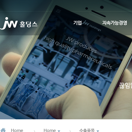
기업
지속가능경영
인사말
환경적 지속가능성
회사소개
사회적 지속가능성
사업회사 소개
지배구조
JW Promise
ESG News
끊임
JW WAY
연혁
CI소개
Home
Home
수출품목